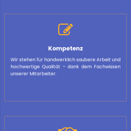
Kompetenz
Kompetenz
Wir stehen für handwerklich saubere Arbeit und
Die gründliche Aus- und Weiterbildung unserer
Mitarbeiter ist uns sehr wichtig.
hochwertige Qualität – dank dem Fachwissen
unserer Mitarbeiter.