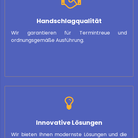
Handschlagqualität
Handschlagqualität
Wir garantieren für Termintreue und
Bei Bauprojekten muss man sich aufeinander verlassen
können. Auf unser Wort können Sie zählen!
ordnungsgemäße Ausführung.
Innovative Lösungen
Innovative Lösungen
Wir bieten Ihnen modernste Lösungen und die
Smart Home, erneuerbare Energie oder digitale Sat-